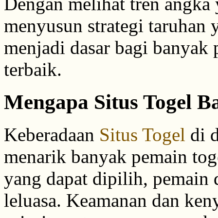
Dengan melihat tren angka 
menyusun strategi taruhan y
menjadi dasar bagi banyak 
terbaik.
Mengapa Situs Togel B
Keberadaan
Situs Togel
di d
menarik banyak pemain tog
yang dapat dipilih, pemain 
leluasa. Keamanan dan ken