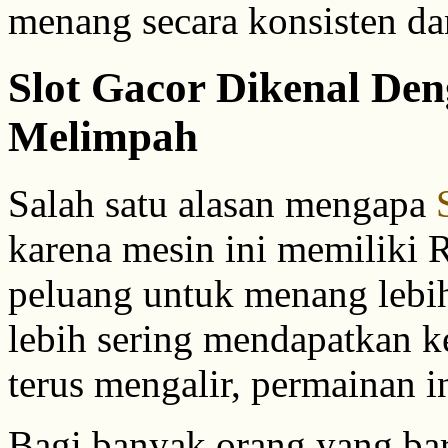
menang secara konsisten d
Slot Gacor Dikenal De
Melimpah
Salah satu alasan mengapa
karena mesin ini memiliki R
peluang untuk menang lebih
lebih sering mendapatkan 
terus mengalir, permainan 
Bagi banyak orang yang bar