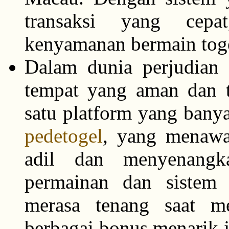
transaksi yang cepa
kenyamanan bermain togel
Dalam dunia perjudian 
tempat yang aman dan t
satu platform yang bany
pedetogel
, yang menawa
adil dan menyenangk
permainan dan sistem 
merasa tenang saat mel
berbagai bonus menarik 