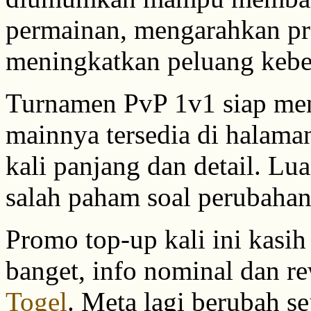
permainan, mengarahkan pred
meningkatkan peluang keber
Turnamen PvP 1v1 siap men
mainnya tersedia di halam
kali panjang dan detail. L
salah paham soal perubahan
Promo top-up kali ini kasi
banget, info nominal dan r
Togel
. Meta lagi berubah s