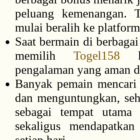
peluang kemenangan. T
mulai beralih ke platform
Saat bermain di berbagai
memilih
Togel158
ka
pengalaman yang aman da
Banyak pemain mencari
dan menguntungkan, se
sebagai tempat utama
sekaligus mendapatkan 
setiap hari.