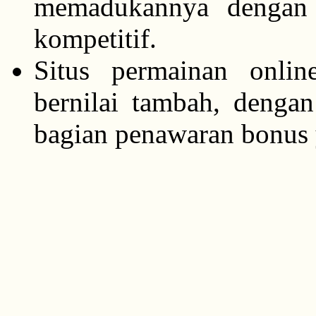
memadukannya dengan
kompetitif.
Situs permainan onli
bernilai tambah, denga
bagian penawaran bonus y