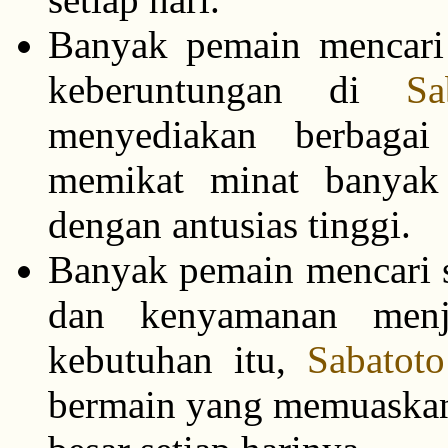
Banyak pemain mencari
keberuntungan di
Sa
menyediakan berbaga
memikat minat banyak 
dengan antusias tinggi.
Banyak pemain mencari s
dan kenyamanan menja
kebutuhan itu,
Sabatoto
bermain yang memuaskan